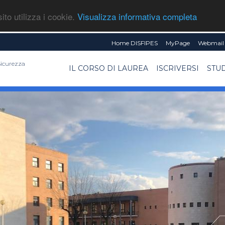
ito utilizza i cookie.
Visualizza informativa completa
Home DISFIPES
MyPage
Webmail 
 Sicurezza
IL CORSO DI LAUREA
ISCRIVERSI
STU