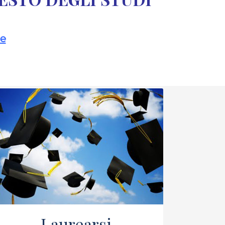
le
Laurearsi