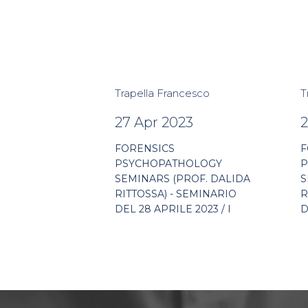
Trapella Francesco
T
27 Apr 2023
2
FORENSICS
F
PSYCHOPATHOLOGY
P
SEMINARS (PROF. DALIDA
S
RITTOSSA) - SEMINARIO
R
DEL 28 APRILE 2023 / I
D