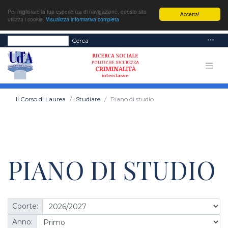
Per migliorare la tua esperienza di navigazione, questo sito
Accetta!
utilizza i cookie.
Visualizza informativa completa
Cerca
Il Corso di Laurea
Studiare
Piano di studio
PIANO DI STUDIO
Coorte:
Anno: