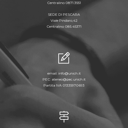
Centralino 0871.3551
SEDE DI PESCARA
Viale Pindaro,42
Centralino 085.45371
email:
info@unich.it
PEC:
ateneo@pec.unich.it
Partita IVA 01335970693