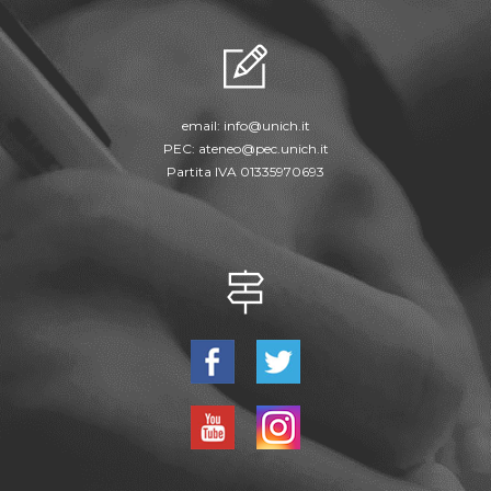
email:
info@unich.it
PEC:
ateneo@pec.unich.it
Partita IVA 01335970693