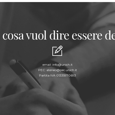
 cosa vuol dire essere de
email:
info@unich.it
PEC:
ateneo@pec.unich.it
Partita IVA 01335970693