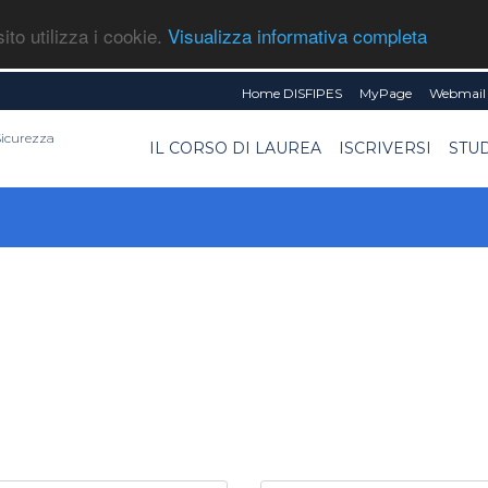
ito utilizza i cookie.
Visualizza informativa completa
Home DISFIPES
MyPage
Webmail 
 Sicurezza
IL CORSO DI LAUREA
ISCRIVERSI
STU