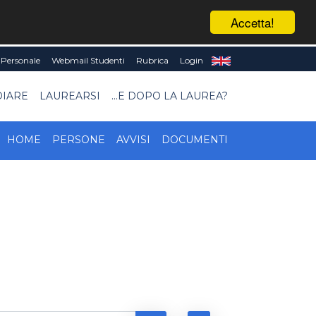
Accetta!
Personale
Webmail Studenti
Rubrica
Login
DIARE
LAUREARSI
...E DOPO LA LAUREA?
HOME
PERSONE
AVVISI
DOCUMENTI