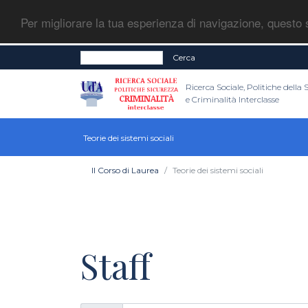
Per migliorare la tua esperienza di navigazione, questo s
Cerca
Ricerca Sociale, Politiche della
e Criminalità Interclasse
Teorie dei sistemi sociali
Il Corso di Laurea
Teorie dei sistemi sociali
Staff