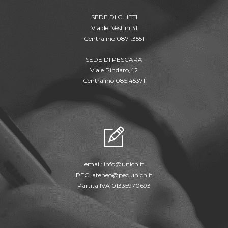
SEDE DI CHIETI
Via dei Vestini,31
Centralino 0871.3551
SEDE DI PESCARA
Viale Pindaro,42
Centralino 085.45371
email:
info@unich.it
PEC:
ateneo@pec.unich.it
Partita IVA 01335970693