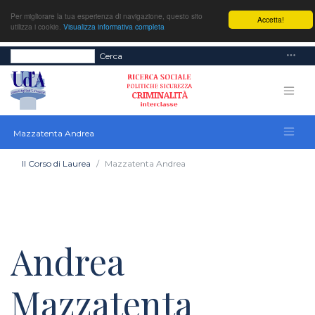
Per migliorare la tua esperienza di navigazione, questo sito
Accetta!
utilizza i cookie.
Visualizza informativa completa
Cerca
Mazzatenta Andrea
Il Corso di Laurea
Mazzatenta Andrea
Andrea
Mazzatenta