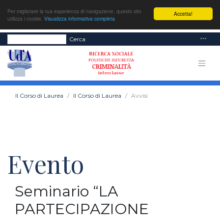
Per migliorare la tua esperienza di navigazione, questo sito
Accetta!
utilizza i cookie.
Visualizza informativa completa
Cerca
Il Corso di Laurea
Il Corso di Laurea
Avvisi
Evento
Seminario “LA
PARTECIPAZIONE