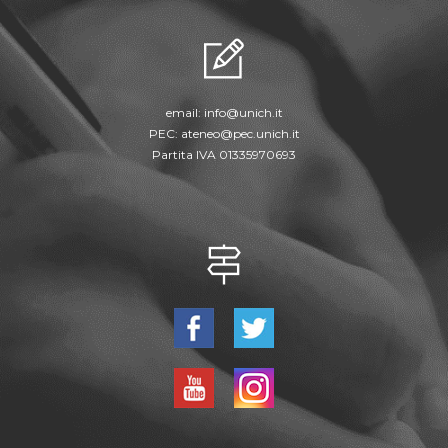
email:
info@unich.it
PEC:
ateneo@pec.unich.it
Partita IVA 01335970693