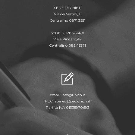
SEDE DI CHIETI
Via dei Vestini,31
Centralino 0871.3551
SEDE DI PESCARA
Viale Pindaro,42
Centralino 085.45371
email:
info@unich.it
PEC:
ateneo@pec.unich.it
Partita IVA 01335970693