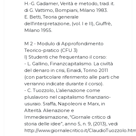
H.-G. Gadamer, Verità e metodo, trad. it.
di G. Vattimo, Bompiani, Milano 1983.
E. Betti, Teoria generale
dell'interpretazione, (vol. I e II), Giuffrè,
Milano 1955.
M 2 - Modulo di Approfondimento
Teorico-pratico (CFU 3)
I) Studenti che frequentano il corso:
- L. Gallino, Finanzcapitalismo. La civiltà
del denaro in crisi, Einaidi, Torino 2011
(con particolare riferimento alle parti che
verranno indicate durante il corso).
- C. Tuozzolo, L’alienazione come
pluslavoro nel capitalismo finanziario-
usuraio. Sraffa, Napoleoni e Marx, in
Alterità. Alienazione e
Immedesimazione, “Giornale critico di
storia delle idee”, anno 5, n. 9, (2013), vedi
http://www.giornalecritico.it/ClaudioTuozzolo.htm