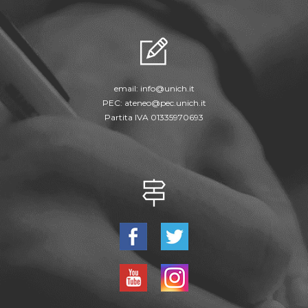
email:
info@unich.it
PEC:
ateneo@pec.unich.it
Partita IVA 01335970693