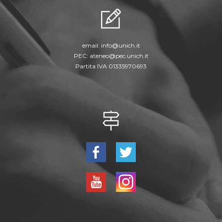
email:
info@unich.it
PEC:
ateneo@pec.unich.it
Partita IVA 01335970693